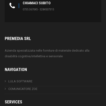
CHIAMACI SUBITO
0735.367045 - 3284507315
PREMEDIA SRL
Azienda specializzata nelle forniture di materiale dedicato alla
disabilità cognitiva/intellettiva e sensoriale
NAVIGATION
LULA SOFTWARE
COMUNICATORE ZOE
SERVICES