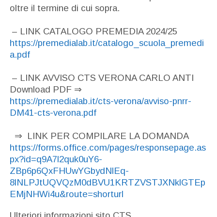
oltre il termine di cui sopra.
– LINK CATALOGO PREMEDIA 2024/25
https://premedialab.it/catalogo_scuola_premedi
a.pdf
– LINK AVVISO CTS VERONA CARLO ANTI
Download PDF
⇒
https://premedialab.it/cts-verona/avviso-pnrr-
DM41-cts-verona.pdf
⇒
LINK PER COMPILARE LA DOMANDA
https://forms.office.com/pages/responsepage.as
px?id=q9A7l2quk0uY6-
ZBp6p6QxFHUwYGbydNlEq-
8lNLPJtUQVQzM0dBVU1KRTZVSTJXNklGTEp
EMjNHWi4u&route=shorturl
Ulteriori informazioni sito CTS