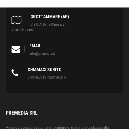
GROTTAMMARE (AP)
Via C.A. Dalla Chiesa, 2
Vieni a trovarci !
EMAIL
info@premedia.it
CHIAMACI SUBITO
0735.367045 - 3284507315
PREMEDIA SRL
Azienda specializzata nelle forniture di materiale dedicato alla