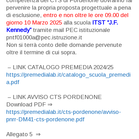
competenza del CTS di Pordenone dovranno far
pervenire la propria proposta progettuale a pena
di esclusione,
entro e non oltre le ore 09.00 del
giorno 10 Marzo 2025
alla scuola
ITST “J.F.
Kennedy”
tramite mail PEC istituzionale
pntf01000a@pec.istruzione.it
Non si terrà conto delle domande pervenute
oltre il termine di cui sopra.
– LINK CATALOGO PREMEDIA 2024/25
https://premedialab.it/catalogo_scuola_premedi
a.pdf
– LINK AVVISO CTS PORDENONE
Download PDF
⇒
https://premedialab.it/cts-pordenone/avviso-
pnrr-DM41-cts-pordenone.pdf
Allegato 5
⇒