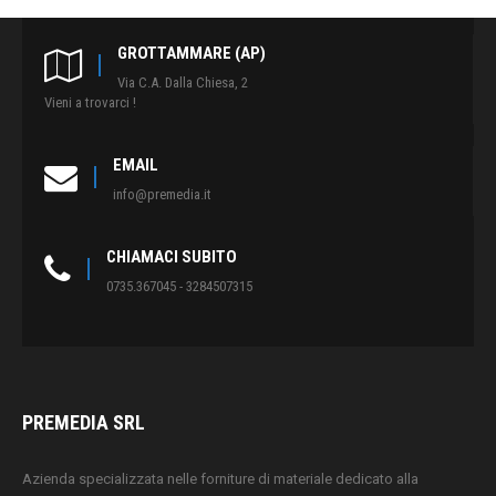
GROTTAMMARE (AP)
Via C.A. Dalla Chiesa, 2
Vieni a trovarci !
EMAIL
info@premedia.it
CHIAMACI SUBITO
0735.367045 - 3284507315
PREMEDIA SRL
Azienda specializzata nelle forniture di materiale dedicato alla