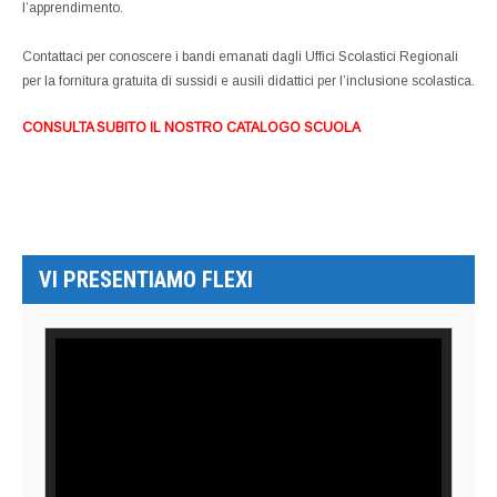
l’apprendimento.
Contattaci per conoscere i bandi emanati dagli Uffici Scolastici Regionali
per la fornitura gratuita di sussidi e ausili didattici per l’inclusione scolastica.
CONSULTA SUBITO IL NOSTRO CATALOGO SCUOLA
VI PRESENTIAMO FLEXI
Video
Player