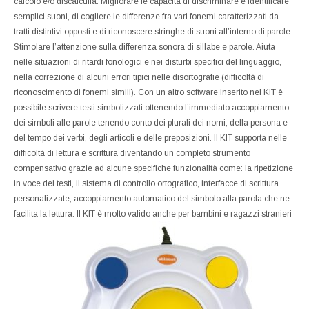
calcolo e/o discalculia. Migliorare le capacità di discriminare e identificare
semplici suoni, di cogliere le differenze fra vari fonemi caratterizzati da
tratti distintivi opposti e di riconoscere stringhe di suoni all’interno di parole.
Stimolare l’attenzione sulla differenza sonora di sillabe e parole. Aiuta
nelle situazioni di ritardi fonologici e nei disturbi specifici del linguaggio,
nella correzione di alcuni errori tipici nelle disortografie (difficoltà di
riconoscimento di fonemi simili). Con un altro software inserito nel KIT è
possibile scrivere testi simbolizzati ottenendo l’immediato accoppiamento
dei simboli alle parole tenendo conto dei plurali dei nomi, della persona e
del tempo dei verbi, degli articoli e delle preposizioni. Il KIT supporta nelle
difficoltà di lettura e scrittura diventando un completo strumento
compensativo grazie ad alcune specifiche funzionalità come: la ripetizione
in voce dei testi, il sistema di controllo ortografico, interfacce di scrittura
personalizzate, accoppiamento automatico del simbolo alla parola che ne
facilita la lettura. Il KIT è molto valido anche per bambini e ragazzi stranieri