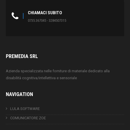
CHIAMACI SUBITO
0735.367045 - 3284507315
PREMEDIA SRL
Azienda specializzata nelle forniture di materiale dedicato alla
disabilità cognitiva/intellettiva e sensoriale
NAVIGATION
LULA SOFTWARE
COMUNICATORE ZOE