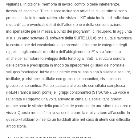
vigilanza, inibizione, memoria di lavoro, controllo delle interferenze,
flessibilità cognitiva. Tutte le aree includono attività in cui gli stimoli sono
presentati sia in formato uditivo che visivo. Il KIT aiuta inoltre ad individuare
e quantificare eventuali deficit dell’attenzione e della concentrazione,
indispensabile per la messa a punto dei programmi di recupero. In aggiunta
al KIT un altro software
(1 software della SUITE LULA)
che aiuta e favorisce
la costruzione del vocabolario e comprende all’interno le categorie degli
oggetti, degli animali, dei cibi e dell’abbigliamento. E’ stato formulato
anche per stimolare lo sviluppo della fonologia infatti la struttura sonora
delle parole è predisposta in modo da ripercorrere gli stadi del normale
sviluppo fonologico. Inizia dalle parole con sillaba piana bisillabe a seguire,
trisillabe, plurisillabe, bisillabe con gruppo consonantico, trisillabe con
gruppo consonantico. Per poi passare alle parole con sillaba complessa
(R/L/N i famosi suoni ponte) e i gruppi consonantici (ST/SC/SP). La voce è
rallentata e l’oggetto una volta arrivato in cima alla scala (tanti gradini
quante sono le sillabe della parola) cade producendo uno stimolo sonoro e
visivo. Questa modalità ha lo scopo di creare la motivazione all’ascolto. In
questo kit abbiamo inserito un trackball utile nel caso di utenti con difficoltà
articolatorie.